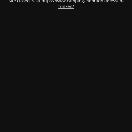
Site closed. Visit
https://www.camping-eldorado.de/essen-
trinken/